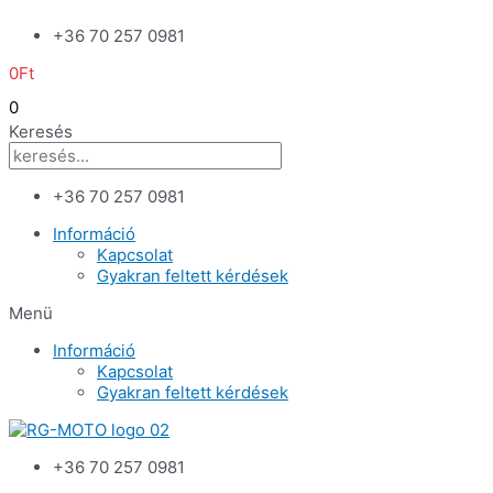
Skip
+36 70 257 0981
to
content
0
Ft
0
Keresés
+36 70 257 0981
Információ
Kapcsolat
Gyakran feltett kérdések
Menü
Információ
Kapcsolat
Gyakran feltett kérdések
+36 70 257 0981