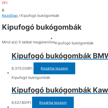
0
Ft
0
Kezdőlap
/ Kipufogó bukógombák
Kipufogó bukógombák
Mind a(z) 5 találat megjelenítve
Kipufogó bukógombák
Kipufogó bukógombák BM
8.370.039
Ft
Kosárba teszem
Kipufogó bukógombák
Kipufogó bukógombák Kawa
6.537.801
Ft
Kosárba teszem