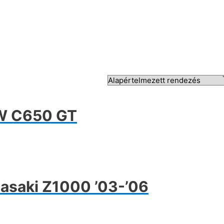
W C650 GT
saki Z1000 ’03-’06