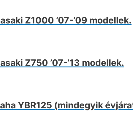
saki Z1000 ’07-’09 modellek.
saki Z750 ’07-’13 modellek.
ha YBR125 (mindegyik évjára